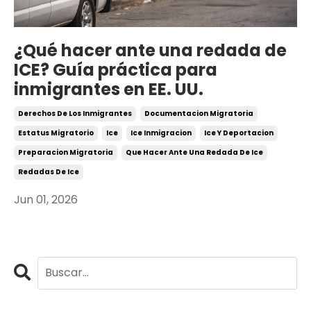
¿Qué hacer ante una redada de
ICE? Guía práctica para
inmigrantes en EE. UU.
Derechos De Los Inmigrantes
Documentacion Migratoria
Estatus Migratorio
Ice
Ice Inmigracion
Ice Y Deportacion
Preparacion Migratoria
Que Hacer Ante Una Redada De Ice
Redadas De Ice
Jun 01, 2026