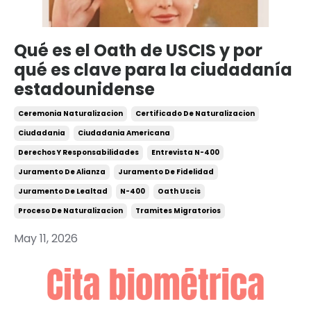
Qué es el Oath de USCIS y por
qué es clave para la ciudadanía
estadounidense
Ceremonia Naturalizacion
Certificado De Naturalizacion
Ciudadania
Ciudadania Americana
Derechos Y Responsabilidades
Entrevista N-400
Juramento De Alianza
Juramento De Fidelidad
Juramento De Lealtad
N-400
Oath Uscis
Proceso De Naturalizacion
Tramites Migratorios
May 11, 2026