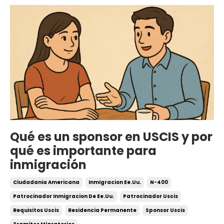
Qué es un sponsor en USCIS y por
qué es importante para
inmigración
Ciudadania Americana
Inmigracion Ee.uu.
N-400
Patrocinador Inmigracion De Ee.uu.
Patrocinador Uscis
Requisitos Uscis
Residencia Permanente
Sponsor Uscis